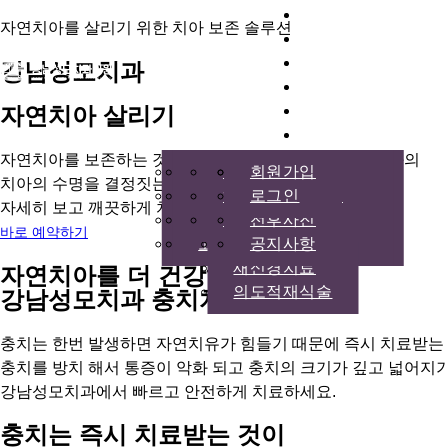
임플란트
자연치아를 살리기 위한 치아 보존 솔루션
자연치아살리기
사랑니발치
강남성모치과
심미 | 보철
턱 | 얼굴 미용 
자연치아 살리기
커뮤니티
자연치아를 보존하는 것을 중요하게 여기는 강남성모치과의
병원소개
강남성모치과 임플란트
턱 관절 클리닉
치주치료
라미네이트
상담예약
회원가입
치아의 수명을 결정짓는 마지막 치료,
경영비전,대표원장 인사말
의식하진정 임플란트
히알루론산 필러
충치치료
치아미백
치료사례
로그인
자세히 보고 깨끗하게 치료합니다.
의료진 및 오시는길
디지털 임플란트
보톡스
신경치료
전후사진
바로 예약하기
미디어(방송/유튜브/기사)
고정형 임플란트 틀니
치근단절제술
공지사항
재신경치료
자연치아를 더 건강하고 안전하게
의도적재식술
강남성모치과 충치치료
충치는 한번 발생하면 자연치유가 힘들기 때문에 즉시 치료받는
충치를 방치 해서 통증이 악화 되고 충치의 크기가 깊고 넓어지
강남성모치과에서 빠르고 안전하게 치료하세요.
충치는
즉시 치료받는 것이