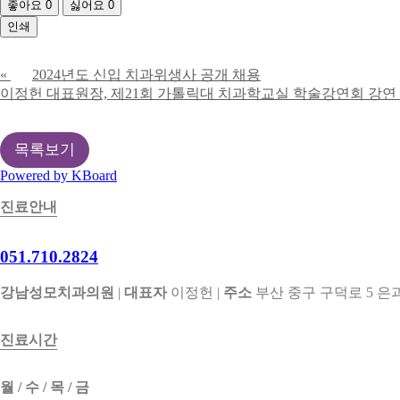
좋아요
0
싫어요
0
인쇄
«
2024년도 신입 치과위생사 공개 채용
이정헌 대표원장, 제21회 가톨릭대 치과학교실 학술강연회 강연
목록보기
Powered by KBoard
진료안내
051.710.2824
강남성모치과의원
|
대표자
이정헌 |
주소
부산 중구 구덕로 5 은과
진료시간
월 / 수 / 목 / 금