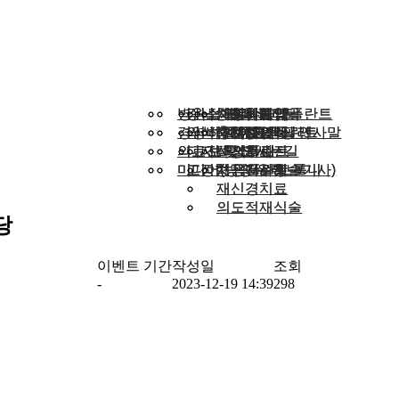
병원소개
병원소개
강남성모치과 임플란트
강남성모치과 임플란트
턱 관절 클리닉
턱 관절 클리닉
치주치료
치주치료
라미네이트
라미네이트
상담예약
회원가입
상담예약
회원가입
경영비전,대표원장 인사말
경영비전,대표원장 인사말
의식하진정 임플란트
의식하진정 임플란트
히알루론산 필러
히알루론산 필러
충치치료
충치치료
치아미백
치아미백
치료사례
로그인
치료사례
로그인
의료진 및 오시는길
의료진 및 오시는길
디지털 임플란트
디지털 임플란트
보톡스
보톡스
신경치료
신경치료
전후사진
전후사진
미디어(방송/유튜브/기사)
미디어(방송/유튜브/기사)
고정형 임플란트 틀니
고정형 임플란트 틀니
치근단절제술
치근단절제술
공지사항
공지사항
재신경치료
재신경치료
의도적재식술
의도적재식술
당
이벤트 기간
작성일
조회
-
2023-12-19 14:39
298