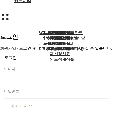
커뮤니티
병원소개
병원소개
강남성모치과 임플란트
강남성모치과 임플란트
턱 관절 클리닉
턱 관절 클리닉
치주치료
치주치료
라미네이트
라미네이트
상담예약
회원가입
상담예약
회원가입
로그인
경영비전,대표원장 인사말
경영비전,대표원장 인사말
의식하진정 임플란트
의식하진정 임플란트
히알루론산 필러
히알루론산 필러
충치치료
충치치료
치아미백
치아미백
치료사례
로그인
치료사례
로그인
의료진 및 오시는길
의료진 및 오시는길
디지털 임플란트
디지털 임플란트
보톡스
보톡스
신경치료
신경치료
전후사진
전후사진
회원가입 / 로그인 후에 더 많은 컨텐츠를 확인하실 수 있습니다.
미디어(방송/유튜브/기사)
미디어(방송/유튜브/기사)
고정형 임플란트 틀니
고정형 임플란트 틀니
치근단절제술
치근단절제술
공지사항
공지사항
재신경치료
재신경치료
로그인
의도적재식술
의도적재식술
아이디
비밀번호
아이디 저장